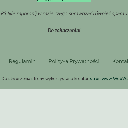
PS Nie zapomnij w razie czego sprawdzać również spamu.
Do zobaczenia!
Regulamin
Polityka Prywatności
Konta
Do stworzenia strony wykorzystano kreator
stron www WebW