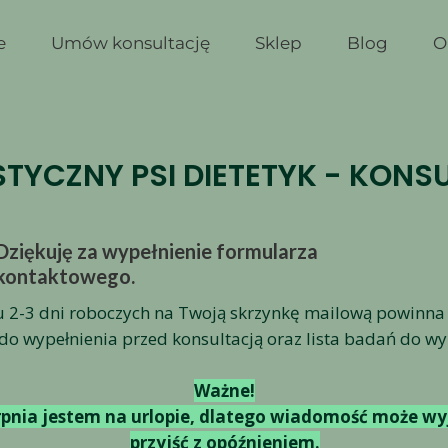
e
Umów konsultację
Sklep
Blog
O
STYCZNY PSI DIETETYK - KONS
Dziękuję za wypełnienie formularza
kontaktowego.
u 2-3 dni roboczych na Twoją skrzynkę mailową powinna
do wypełnienia przed konsultacją oraz lista badań do w
Ważne!
erpnia jestem na urlopie, dlatego wiadomość może w
przyjść z opóźnieniem.