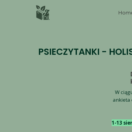
Hom
PSIECZYTANKI - HOLI
W ciąg
ankieta 
1-13 si