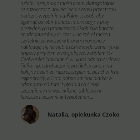
działo i dzieje się z moim psem, dlatego fajnie,
że zaznaczasz, aby dać sobie czas i przestrzeń
podczas wypełniania. Fajny sposób, aby
ogarnąć odrobinę chaos informacyjny przy
przewlekłych problemach. Osobiście bardzo
spodobała mi się oś czasu, na której można
czytelnie zauważyć w którym momencie
nakładają się na siebie różne wydarzenia i jakie
objawy przy tym wystąpiły, zauważyłam jak
Czoko miał "dowalane" w układ odpornościowy
i jelita np. odrobaczanie profilaktyczne, a na
kolejny dzień od razu szczepienie, bez chwili na
regenerację, a 3 dni potem zmiana białka; w
odstępach półtorej tygodnia od siebie
szczepienie na wściekliznę, tabletka na
kleszcze i leczenie antybiotykiem...
Natalia, opiekunka Czoko