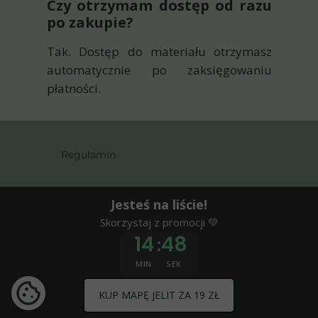
Czy otrzymam dostęp od razu
po zakupie?
Tak. Dostęp do materiału otrzymasz
automatycznie po zaksięgowaniu
płatności.
Regulamin
Polityka Prywatności
Jesteś na liście!
Skorzystaj z promocji 💚
Kontakt
14
47
:
MIN
SEK
Do stworzenia strony wykorzystano kreator
stron
www WebWave
KUP MAPĘ JELIT ZA 19 ZŁ