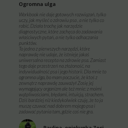
Ogromna ulga
Workbook nie daje gotowych rozwiązań, tylko
uczy, jak myśleć o zdrowiu psa , a nie tylko co
robić. Działa trochę jak narzędzie
diagnostyczne, które zachęca do zadawania
właściwych pytań, a nie tylko odhaczania
punktów.
To jedno z pierwszych narzędzi, które
naprawdę nie udaje, że istnieje jakaś
uniwersalna recepta na zdrowie psa. Zamiast
tego daje przestrzeń na złożoność, na
indywidualność psa i jego historii. Dla mnie to
ogromna ulga, bo mam poczucie, że ktoś z
zewnątrz naprawdę zauważył Zosię jej
wymagający organizm ale też mnie: z moimi
wątpliwościami, błędami, intuicją, strachem.
Dziś bardziej niż kiedykolwiek czuję, że to ja
muszę czuwać nad dobrem mojego psa i
zadawać pytania tam, gdzie coś nie gra.
Paulina, opiekunka Zosi