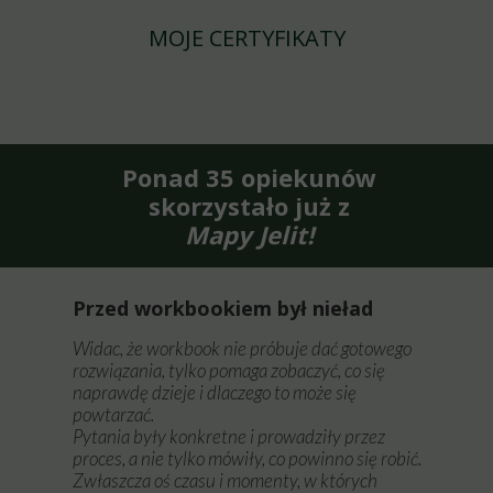
MOJE CERTYFIKATY
Ponad 35 opiekunów
skorzystało już z
Mapy Jelit!
Przed workbookiem był nieład
Widac, że workbook nie próbuje dać gotowego
rozwiązania, tylko pomaga zobaczyć, co się
naprawdę dzieje i dlaczego to może się
powtarzać.
Pytania były konkretne i prowadziły przez
proces, a nie tylko mówiły, co powinno się robić.
Zwłaszcza oś czasu i momenty, w których