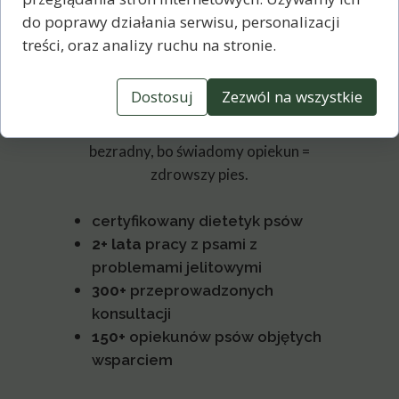
Jagoda Wojciechowska
do poprawy działania serwisu, personalizacji
- holistyczny psi dietetyk
treści, oraz analizy ruchu na stronie.
Stworzyłam
Mapę Jelit
, żeby
Dostosuj
Zezwól na wszystkie
uporządkować wiedzę i pokazać
zależności. Chcę, by opiekun przestał być
bezradny, bo świadomy opiekun =
zdrowszy pies.
certyfikowany dietetyk psów
2+ lata
pracy z psami z
problemami jelitowymi
300+
przeprowadzonych
konsultacji
150+
opiekunów psów objętych
wsparciem