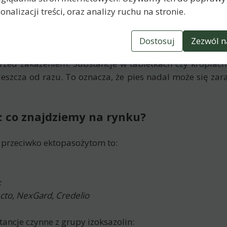
y lub czerwony może świadczyć o hemolizie (rozpadzie k
onalizacji treści, oraz analizy ruchu na stronie.
ać się dotknąć, popiskiwać, unikać kontaktu
Dostosuj
Zezwól n
 nawet kilku tygodni po ugryzieniu przez kleszcza u p
zed zakażeniem. Substancje w tabletkach czy kroplach 
eszcza od razu. To oznacza, że pies nadal może się zaraz
i: co znajdziemy na rynku?
i przeciwko ektopasożytom to:
x
cto, NexGard, Credelio
ancje czynne z grupy izoksazolin: