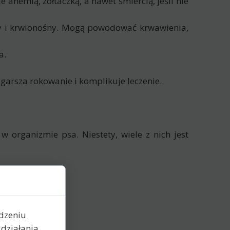
 anemią, żółtaczką, a nawet śmiercią, jeśli nie
wy i krwionośny. Mogą powodować krwawienia,
a.
garsza rokowanie i komplikuje leczenie.
 organizmie psa. Niestety, wiele z nich jest
ądzeniu
działania