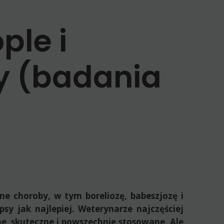
ple i
y (badania
ne choroby, w tym boreliozę, babeszjozę i
y jak najlepiej. Weterynarze najczęściej
ne, skuteczne i powszechnie stosowane. Ale