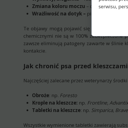
Zmiana koloru moczu
– ciemny, brunatn
serwisu, pers
Wrażliwość na dotyk –
pies może nie daw
Te objawy mogą pojawić się od kilku dni do
chemicznymi nie są w 100% zabezpieczone pr
zawsze eliminują patogeny zawarte w ślinie kl
kontakcie.
Jak chronić psa przed kleszczam
Najczęściej zalecane przez weterynarzy środk
Obroże
: np.
Foresto
Krople na kleszcze:
np.
Frontline, Advanti
Tabletki na kleszcze
: np.
Simparica, Brave
Wszystkie wymienione tabletki zawierają subst