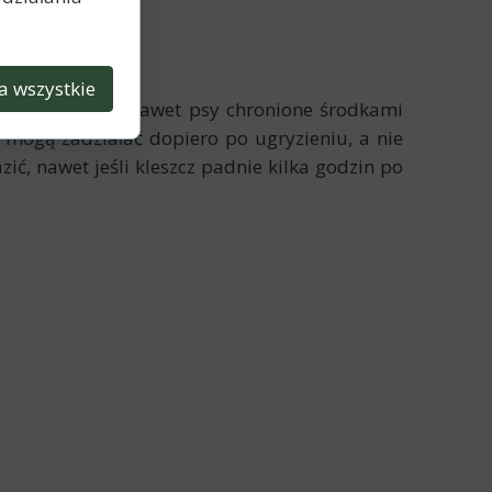
rwinek)
a wszystkie
sa. Co ważne – nawet psy chronione środkami
mogą zadziałać dopiero po ugryzieniu, a nie
ić, nawet jeśli kleszcz padnie kilka godzin po