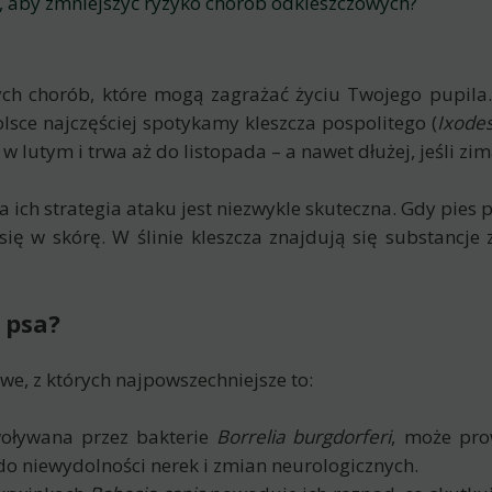
, aby zmniejszyć ryzyko chorób odkleszczowych?
ch chorób, które mogą zagrażać życiu Twojego pupila. K
lsce najczęściej spotykamy kleszcza pospolitego (
Ixodes
 w lutym i trwa aż do listopada – a nawet dłużej, jeśli zim
 a ich strategia ataku jest niezwykle skuteczna. Gdy pies 
się w skórę. W ślinie kleszcza znajdują się substancje 
 psa?
we, z których najpowszechniejsze to:
woływana przez bakterie
Borrelia burgdorferi
, może pro
do niewydolności nerek i zmian neurologicznych.