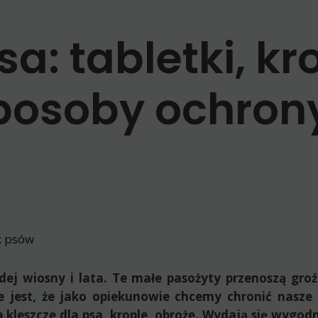
a: tabletki, kro
posoby ochron
k psów
ej wiosny i lata. Te małe pasożyty przenoszą groź
jest, że jako opiekunowie chcemy chronić nasze ps
 kleszcze dla psa, krople, obroże. Wydają się wygod