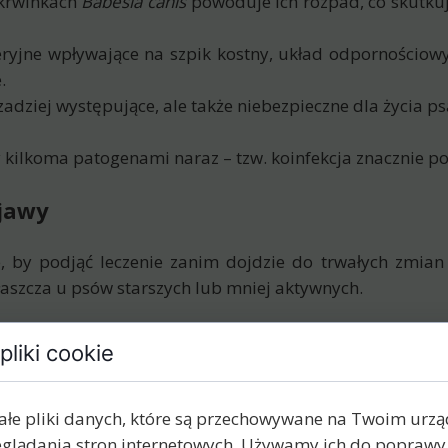
 krwinkach
Babesia canis
powoduje ich rozpad, co skutkuje
eryjne wpływające na szpik kostny, układ odpornościo
.
adziej występujące, ale także niebezpieczne dla życia ps
 kilkoma patogenami naraz – tzw. koinfekcja znacznie po
bjawy
by podjąć leczenie zanim dojdzie do trwałych zmian w
właszcza u psów starszych lub mniej aktywnych.
unika zabawy
pliki cookie
znania bez pomiaru temperatury (norma to 38–39°C)
występować przemiennie, wędrująco
a, nawet ulubionych przysmaków
ałe pliki danych, które są przechowywane na Twoim urz
się pojawić, szczególnie przy babeszjozie
glądania stron internetowych. Używamy ich do poprawy 