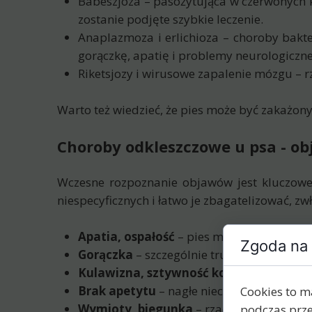
Babeszjoza – pasożytująca w czerwonych
zostanie podjęte szybkie leczenie.
Anaplazmoza i erlichioza – choroby bakt
gorączkę, apatię i problemy neurologiczne
Riketsjozy i wirusowe zapalenie mózgu – rz
Warto też wiedzieć, że pies może być zakażony
Choroby odkleszczowe u psa - o
Wczesne rozpoznanie objawów jest kluczowe, 
niespecyficznych i łatwo je zbagatelizować, z
Apatia, ospałość
– pies mniej się rusza, 
Zgoda na 
Gorączka
– szczególnie trudna do rozpo
Kulawizna, sztywność kończyn
– mogą 
Brak apetytu
– nagłe niechęć do jedzeni
Cookies to m
Wymioty, biegunka
– rzadziej, ale mogą 
podczas prze