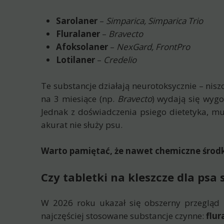
Sarolaner
–
Simparica, Simparica Trio
Fluralaner
–
Bravecto
Afoksolaner
–
NexGard, FrontPro
Lotilaner
–
Credelio
Te substancje działają neurotoksycznie – nis
na 3 miesiące (np.
Bravecto
) wydają się wygo
Jednak z doświadczenia psiego dietetyka, mus
akurat nie służy psu.
Warto pamiętać, że nawet chemiczne środk
Czy tabletki na kleszcze dla psa
W 2026 roku ukazał się obszerny przegląd
najczęściej stosowane substancje czynne:
flur