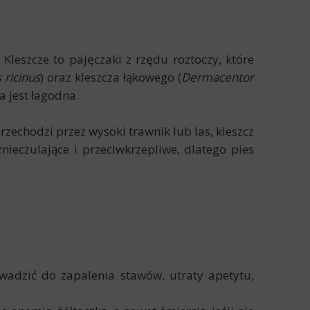
leszcze to pajęczaki z rzędu roztoczy, które
 ricinus
) oraz kleszcza łąkowego (
Dermacentor
a jest łagodna.
przechodzi przez wysoki trawnik lub las, kleszcz
znieczulające i przeciwkrzepliwe, dlatego pies
wadzić do zapalenia stawów, utraty apetytu,