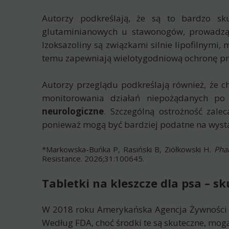
Autorzy podkreślają, że są to bardzo sk
glutaminianowych u stawonogów, prowadząc 
Izoksazoliny są związkami silnie lipofilnymi,
temu zapewniają wielotygodniową ochronę prze
Autorzy przeglądu podkreślają również, że ch
monitorowania działań niepożądanych p
neurologiczne
. Szczególną ostrożność zal
ponieważ mogą być bardziej podatne na wystą
*Markowska-Buńka P, Rasiński B, Ziółkowski H.
Phar
Resistance. 2026;31:100645.
Tabletki na kleszcze dla psa – 
W 2018 roku Amerykańska Agencja Żywności i
Według FDA, choć środki te są skuteczne, mog