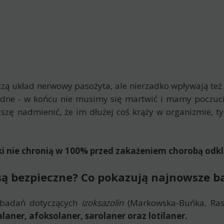
zczą układ nerwowy pasożyta, ale nierzadko wpływają też
dne - w końcu nie musimy się martwić i mamy poczucie,
zę nadmienić, że im dłużej coś krąży w organizmie, ty
i nie chronią w 100% przed zakażeniem chorobą odk
 są bezpieczne? Co pokazują najnowsze b
 badań dotyczących
izoksazolin
(Markowska-Buńka, Rasi
alaner, afoksolaner, sarolaner oraz lotilaner.