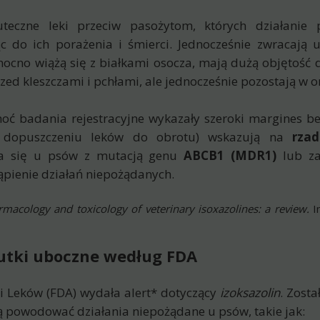
uteczne leki przeciw pasożytom, których działani
do ich porażenia i śmierci. Jednocześnie zwracają u
 mocno wiążą się z białkami osocza, mają dużą objętość d
d kleszczami i pchłami, ale jednocześnie pozostają w or
oć badania rejestracyjne wykazały szeroki margines be
o dopuszczeniu leków do obrotu) wskazują na
rzad
eca się u psów z mutacją genu
ABCB1 (MDR1)
lub za
pienie działań niepożądanych.
macology and toxicology of veterinary isoxazolines: a review.
In
skutki uboczne według FDA
 Leków (FDA) wydała alert* dotyczący
izoksazolin
. Zost
ą powodować działania niepożądane u psów, takie jak: