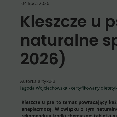
04 lipca 2026
Kleszcze u ps
naturalne s
2026)
Autorka artykułu
:
Jagoda Wojciechowska - certyfikowany dietety
Kleszcze u psa to temat powracający każd
anaplazmozę. W związku z tym naturalne 
rekomendują środki chemiczne: tabletki na